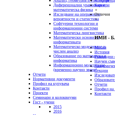
Анализ, геометрия и топология
Конференц
Диференциални уравнения и
Кариери
математическа физика
Изследване на операциите,
Отличия
вероятности и статистика
Софтуерни технологии и
информационни системи
Математическа лингвистика
ИМИ - 
Математически основи на
информатиката
Математическо моделиране и
Мисия
числен анализ
История
Образование по математика и
Ръководни 
информатика
Научен съв
Информационно моделиране
Академичен
(временно научно звено)
Секции
Отчети
Изследоват
Нормативни документи
Образовате
Профил на купувача
Отчети
Контакти
Профил на 
Проекти
Контакти
Семинари и колоквиуми
Гост - учени
2015
2016