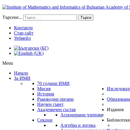
Търсене...
Търси
Контакти
Стар сайт
Уебмейл
Menu
Начало
За ИМИ
70 години ИМИ
Мисия
Изследоват
История
Ръководни органи
Образован
Научен съвет
Академичен състав
Издания
Асоциирани членове
Секции
Библиотек
Алгебра и логика