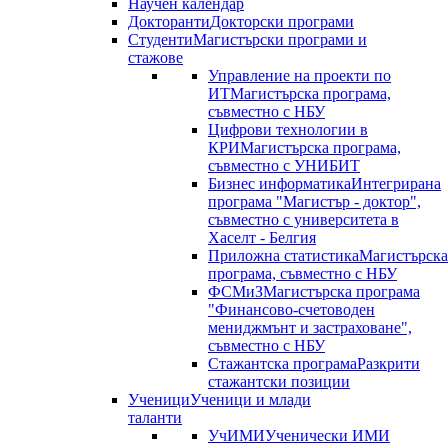
Научен календар
Докторанти
Докторски програми
Студенти
Магистърски програми и
стажове
Управление на проекти по
ИТ
Магистърска програма,
съвместно с НБУ
Цифрови технологии в
КРИ
Магистърска програма,
съвместно с УНИБИТ
Бизнес информатика
Интегрирана
програма "Магистър - доктор",
съвместно с университета в
Хаселт - Белгия
Приложна статистика
Магистърска
програма, съвместно с НБУ
ФСМиЗ
Магистърска програма
"Финансово-счетоводен
мениджмънт и застраховане",
съвместно с НБУ
Стажантска програма
Разкрити
стажантски позиции
Ученици
Ученици и млади
таланти
УчИМИ
Ученически ИМИ