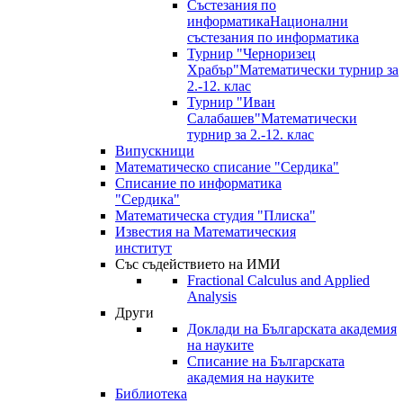
Състезания по
информатика
Национални
състезания по информатика
Турнир "Черноризец
Храбър"
Математически турнир за
2.-12. клас
Турнир "Иван
Салабашев"
Математически
турнир за 2.-12. клас
Випускници
Математическо списание "Сердика"
Списание по информатика
"Сердика"
Математическа студия "Плиска"
Известия на Математическия
институт
Със съдействието на ИМИ
Fractional Calculus and Applied
Analysis
Други
Доклади на Българската академия
на науките
Списание на Българската
академия на науките
Библиотека