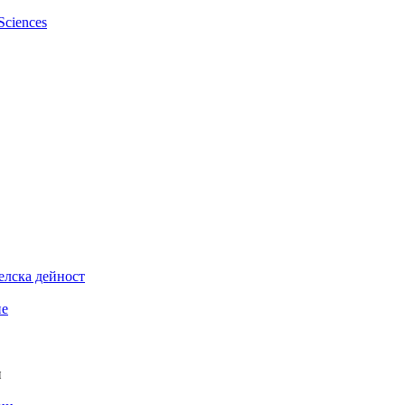
елска дейност
ие
и