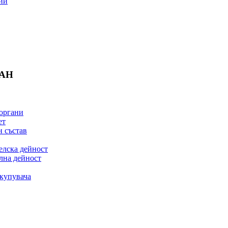
ии
БАН
органи
ет
 състав
елска дейност
лна дейност
купувача