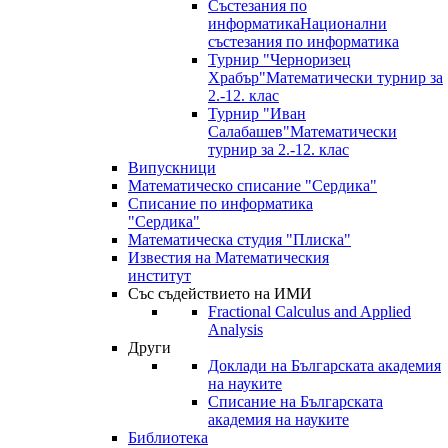
Състезания по
информатика
Национални
състезания по информатика
Турнир "Черноризец
Храбър"
Математически турнир за
2.-12. клас
Турнир "Иван
Салабашев"
Математически
турнир за 2.-12. клас
Випускници
Математическо списание "Сердика"
Списание по информатика
"Сердика"
Математическа студия "Плиска"
Известия на Математическия
институт
Със съдействието на ИМИ
Fractional Calculus and Applied
Analysis
Други
Доклади на Българската академия
на науките
Списание на Българската
академия на науките
Библиотека