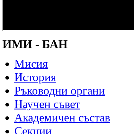
опазване на
културно и
научно
наследство” -
DiPP2017
ИМИ - БАН
Мисия
История
Ръководни органи
Научен съвет
Академичен състав
Секции