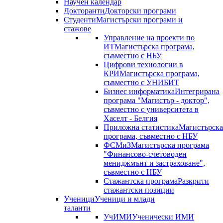
Научен календар
Докторанти
Докторски програми
Студенти
Магистърски програми и
стажове
Управление на проекти по
ИТ
Магистърска програма,
съвместно с НБУ
Цифрови технологии в
КРИ
Магистърска програма,
съвместно с УНИБИТ
Бизнес информатика
Интегрирана
програма "Магистър - доктор",
съвместно с университета в
Хаселт - Белгия
Приложна статистика
Магистърска
програма, съвместно с НБУ
ФСМиЗ
Магистърска програма
"Финансово-счетоводен
мениджмънт и застраховане",
съвместно с НБУ
Стажантска програма
Разкрити
стажантски позиции
Ученици
Ученици и млади
таланти
УчИМИ
Ученически ИМИ