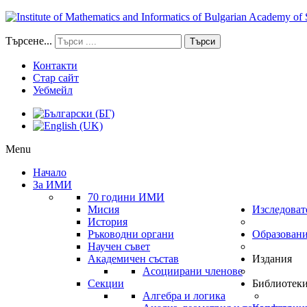
Търсене...
Търси
Контакти
Стар сайт
Уебмейл
Menu
Начало
За ИМИ
70 години ИМИ
Мисия
Изследоват
История
Ръководни органи
Образован
Научен съвет
Академичен състав
Издания
Асоциирани членове
Секции
Библиотек
Алгебра и логика