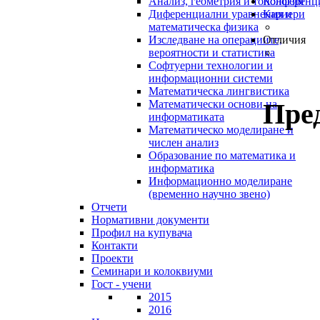
Анализ, геометрия и топология
Конференц
Диференциални уравнения и
Кариери
математическа физика
Изследване на операциите,
Отличия
вероятности и статистика
Софтуерни технологии и
информационни системи
Математическа лингвистика
Пре
Математически основи на
информатиката
Математическо моделиране и
числен анализ
Образование по математика и
информатика
Информационно моделиране
(временно научно звено)
Отчети
Нормативни документи
Профил на купувача
Контакти
Проекти
Семинари и колоквиуми
Гост - учени
2015
2016