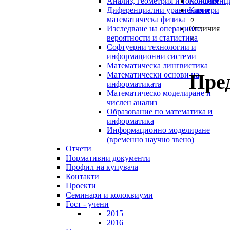
Анализ, геометрия и топология
Конференц
Диференциални уравнения и
Кариери
математическа физика
Изследване на операциите,
Отличия
вероятности и статистика
Софтуерни технологии и
информационни системи
Математическа лингвистика
Пре
Математически основи на
информатиката
Математическо моделиране и
числен анализ
Образование по математика и
информатика
Информационно моделиране
(временно научно звено)
Отчети
Нормативни документи
Профил на купувача
Контакти
Проекти
Семинари и колоквиуми
Гост - учени
2015
2016