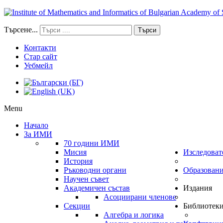
Търсене...
Търси
Контакти
Стар сайт
Уебмейл
Menu
Начало
За ИМИ
70 години ИМИ
Мисия
Изследоват
История
Ръководни органи
Образован
Научен съвет
Академичен състав
Издания
Асоциирани членове
Секции
Библиотек
Алгебра и логика