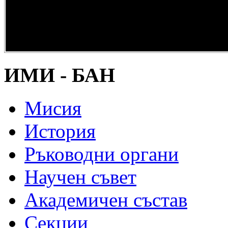
опазване на
културно и
научно
наследство” -
DiPP2017
ИМИ - БАН
Мисия
История
Ръководни органи
Научен съвет
Академичен състав
Секции