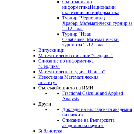
Състезания по
информатика
Национални
състезания по информатика
Турнир "Черноризец
Храбър"
Математически турнир за
2.-12. клас
Турнир "Иван
Салабашев"
Математически
турнир за 2.-12. клас
Випускници
Математическо списание "Сердика"
Списание по информатика
"Сердика"
Математическа студия "Плиска"
Известия на Математическия
институт
Със съдействието на ИМИ
Fractional Calculus and Applied
Analysis
Други
Доклади на Българската академия
на науките
Списание на Българската
академия на науките
Библиотека