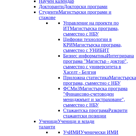
Научен календар
Докторанти
Докторски програми
Студенти
Магистърски програми и
стажове
Управление на проекти по
ИТ
Магистърска програма,
съвместно с НБУ
Цифрови технологии в
КРИ
Магистърска програма,
съвместно с УНИБИТ
Бизнес информатика
Интегрирана
програма "Магистър - доктор",
съвместно с университета в
Хаселт - Белгия
Приложна статистика
Магистърска
програма, съвместно с НБУ
ФСМиЗ
Магистърска програма
"Финансово-счетоводен
мениджмънт и застраховане",
съвместно с НБУ
Стажантска програма
Разкрити
стажантски позиции
Ученици
Ученици и млади
таланти
УчИМИ
Ученически ИМИ