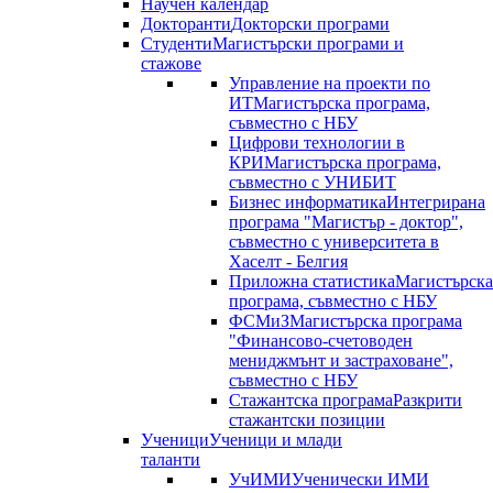
Научен календар
Докторанти
Докторски програми
Студенти
Магистърски програми и
стажове
Управление на проекти по
ИТ
Магистърска програма,
съвместно с НБУ
Цифрови технологии в
КРИ
Магистърска програма,
съвместно с УНИБИТ
Бизнес информатика
Интегрирана
програма "Магистър - доктор",
съвместно с университета в
Хаселт - Белгия
Приложна статистика
Магистърска
програма, съвместно с НБУ
ФСМиЗ
Магистърска програма
"Финансово-счетоводен
мениджмънт и застраховане",
съвместно с НБУ
Стажантска програма
Разкрити
стажантски позиции
Ученици
Ученици и млади
таланти
УчИМИ
Ученически ИМИ