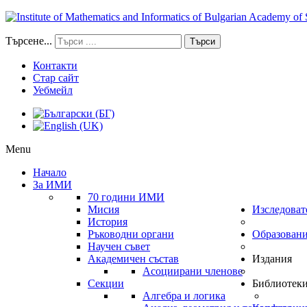
Търсене...
Търси
Контакти
Стар сайт
Уебмейл
Menu
Начало
За ИМИ
70 години ИМИ
Мисия
Изследоват
История
Ръководни органи
Образован
Научен съвет
Академичен състав
Издания
Асоциирани членове
Секции
Библиотек
Алгебра и логика