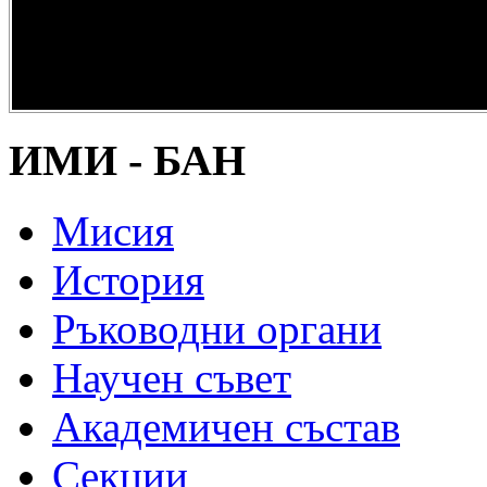
опазване на
културно и
научно
наследство” -
DiPP2017
ИМИ - БАН
Мисия
История
Ръководни органи
Научен съвет
Академичен състав
Секции