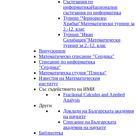
Състезания по
информатика
Национални
състезания по информатика
Турнир "Черноризец
Храбър"
Математически турнир за
2.-12. клас
Турнир "Иван
Салабашев"
Математически
турнир за 2.-12. клас
Випускници
Математическо списание "Сердика"
Списание по информатика
"Сердика"
Математическа студия "Плиска"
Известия на Математическия
институт
Със съдействието на ИМИ
Fractional Calculus and Applied
Analysis
Други
Доклади на Българската академия
на науките
Списание на Българската
академия на науките
Библиотека