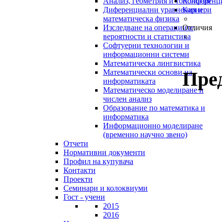
Анализ, геометрия и топология
Конференц
Диференциални уравнения и
Кариери
математическа физика
Изследване на операциите,
Отличия
вероятности и статистика
Софтуерни технологии и
информационни системи
Математическа лингвистика
Пре
Математически основи на
информатиката
Математическо моделиране и
числен анализ
Образование по математика и
информатика
Информационно моделиране
(временно научно звено)
Отчети
Нормативни документи
Профил на купувача
Контакти
Проекти
Семинари и колоквиуми
Гост - учени
2015
2016