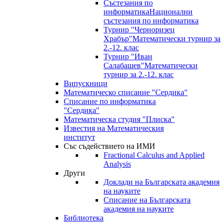
Състезания по
информатика
Национални
състезания по информатика
Турнир "Черноризец
Храбър"
Математически турнир за
2.-12. клас
Турнир "Иван
Салабашев"
Математически
турнир за 2.-12. клас
Випускници
Математическо списание "Сердика"
Списание по информатика
"Сердика"
Математическа студия "Плиска"
Известия на Математическия
институт
Със съдействието на ИМИ
Fractional Calculus and Applied
Analysis
Други
Доклади на Българската академия
на науките
Списание на Българската
академия на науките
Библиотека