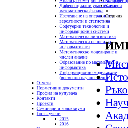
Анализ, геометрия и топология
Конференц
Диференциални уравнения и
Кариери
математическа физика
Изследване на операциите,
Отличия
вероятности и статистика
Софтуерни технологии и
информационни системи
Математическа лингвистика
ИМИ
Математически основи на
информатиката
Математическо моделиране и
числен анализ
Мис
Образование по математика и
информатика
Информационно моделиране
Исто
(временно научно звено)
Отчети
Ръко
Нормативни документи
Профил на купувача
Контакти
Науч
Проекти
Семинари и колоквиуми
Акад
Гост - учени
2015
2016