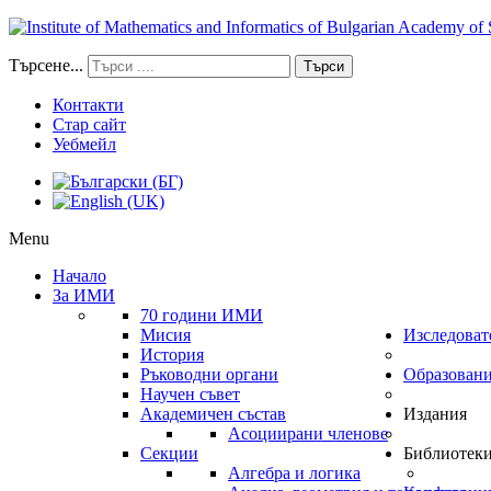
Търсене...
Търси
Контакти
Стар сайт
Уебмейл
Menu
Начало
За ИМИ
70 години ИМИ
Мисия
Изследоват
История
Ръководни органи
Образован
Научен съвет
Академичен състав
Издания
Асоциирани членове
Секции
Библиотек
Алгебра и логика