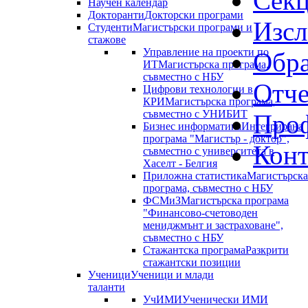
Сек
Научен календар
Докторанти
Докторски програми
Изсл
Студенти
Магистърски програми и
стажове
Управление на проекти по
Обра
ИТ
Магистърска програма,
съвместно с НБУ
Отче
Цифрови технологии в
КРИ
Магистърска програма,
съвместно с УНИБИТ
Проф
Бизнес информатика
Интегрирана
програма "Магистър - доктор",
Конт
съвместно с университета в
Хаселт - Белгия
Приложна статистика
Магистърска
програма, съвместно с НБУ
ФСМиЗ
Магистърска програма
"Финансово-счетоводен
мениджмънт и застраховане",
съвместно с НБУ
Стажантска програма
Разкрити
стажантски позиции
Ученици
Ученици и млади
таланти
УчИМИ
Ученически ИМИ