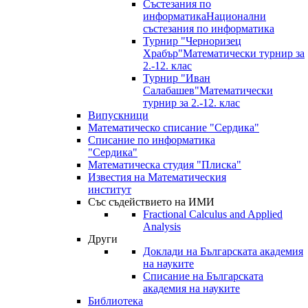
Състезания по
информатика
Национални
състезания по информатика
Турнир "Черноризец
Храбър"
Математически турнир за
2.-12. клас
Турнир "Иван
Салабашев"
Математически
турнир за 2.-12. клас
Випускници
Математическо списание "Сердика"
Списание по информатика
"Сердика"
Математическа студия "Плиска"
Известия на Математическия
институт
Със съдействието на ИМИ
Fractional Calculus and Applied
Analysis
Други
Доклади на Българската академия
на науките
Списание на Българската
академия на науките
Библиотека