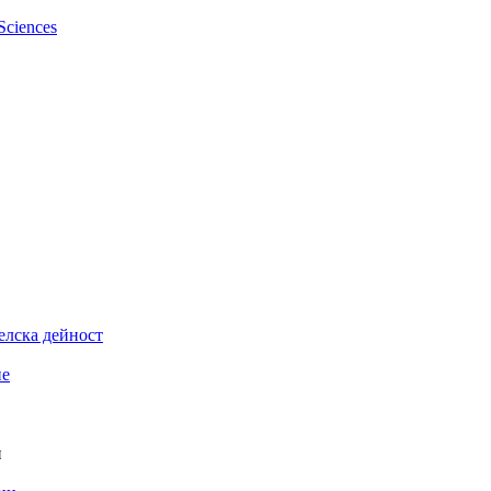
елска дейност
ие
и