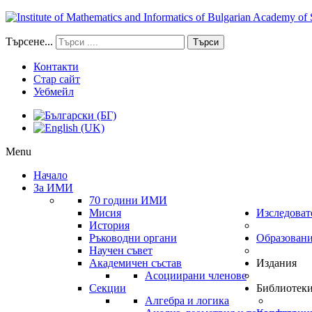
Търсене...
Търси
Контакти
Стар сайт
Уебмейл
Menu
Начало
За ИМИ
70 години ИМИ
Мисия
Изследоват
История
Ръководни органи
Образован
Научен съвет
Академичен състав
Издания
Асоциирани членове
Секции
Библиотек
Алгебра и логика