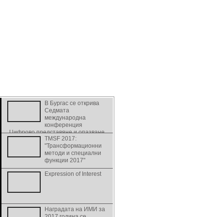
В Бургас се открива
Седмата
международна
конференция
„Цифрово представяне и опазване
TMSF 2017:
на културно и научно наследство” -
"Трансформационни
DiPP2017
методи и специални
функции 2017"
Expression of Interest
Наградата на ИМИ за
2017 година се