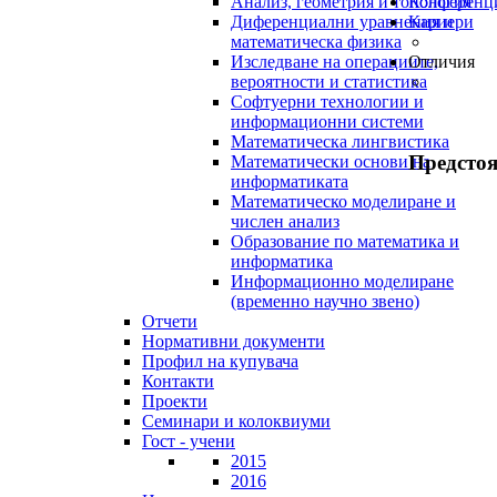
Анализ, геометрия и топология
Конференц
Диференциални уравнения и
Кариери
математическа физика
Изследване на операциите,
Отличия
вероятности и статистика
Софтуерни технологии и
информационни системи
Математическа лингвистика
Предсто
Математически основи на
информатиката
Математическо моделиране и
числен анализ
Образование по математика и
информатика
Информационно моделиране
(временно научно звено)
Отчети
Нормативни документи
Профил на купувача
Контакти
Проекти
Семинари и колоквиуми
Гост - учени
2015
2016