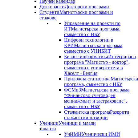
Научен календар
Докторанти
Докторски програми
Студенти
Магистърски програми и
стажове
Управление на проекти по
ИТ
Магистърска програма,
съвместно с НБУ
Цифрови технологии в
КРИ
Магистърска програма,
съвместно с УНИБИТ
Бизнес информатика
Интегрирана
програма "Магистър - доктор",
съвместно с университета в
Хаселт - Белгия
Приложна статистика
Магистърска
програма, съвместно с НБУ
ФСМиЗ
Магистърска програма
"Финансово-счетоводен
мениджмънт и застраховане",
съвместно с НБУ
Стажантска програма
Разкрити
стажантски позиции
Ученици
Ученици и млади
таланти
УчИМИ
Ученически ИМИ