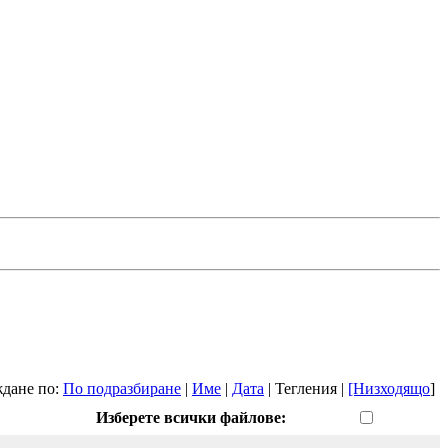
дане по:
По подразбиране
|
Име
|
Дата
| Тегления |
[Низходящо
]
Изберете всички файлове: