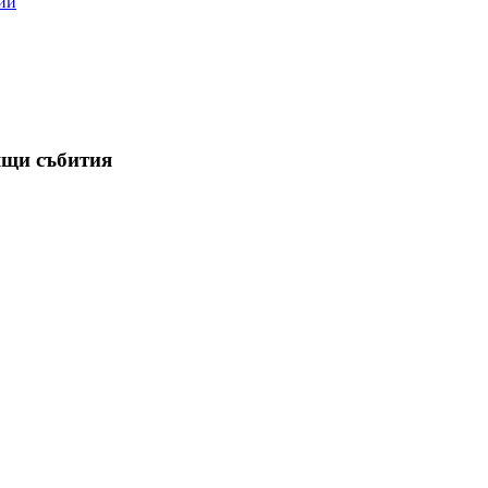
ии
ящи събития