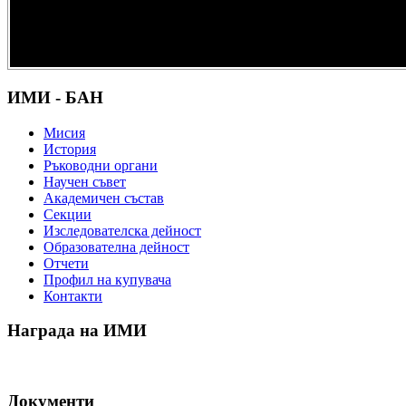
културно и
научно
наследство” -
DiPP2017
ИМИ - БАН
Мисия
История
Ръководни органи
Научен съвет
Академичен състав
Секции
Изследователска дейност
Образователна дейност
Отчети
Профил на купувача
Контакти
Награда на ИМИ
Документи