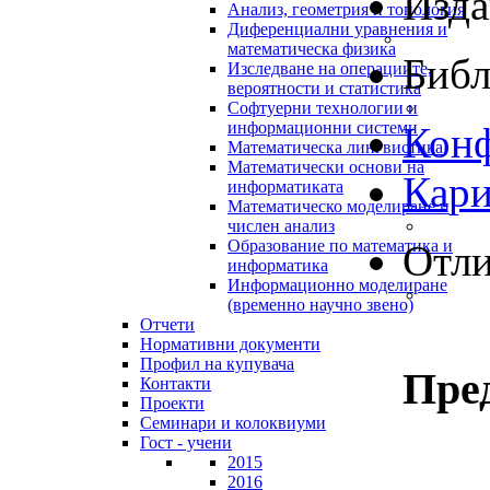
Изда
Анализ, геометрия и топология
Диференциални уравнения и
математическа физика
Библ
Изследване на операциите,
вероятности и статистика
Софтуерни технологии и
информационни системи
Кон
Математическа лингвистика
Математически основи на
Кар
информатиката
Математическо моделиране и
числен анализ
Образование по математика и
Отл
информатика
Информационно моделиране
(временно научно звено)
Отчети
Нормативни документи
Профил на купувача
Пре
Контакти
Проекти
Семинари и колоквиуми
Гост - учени
2015
2016