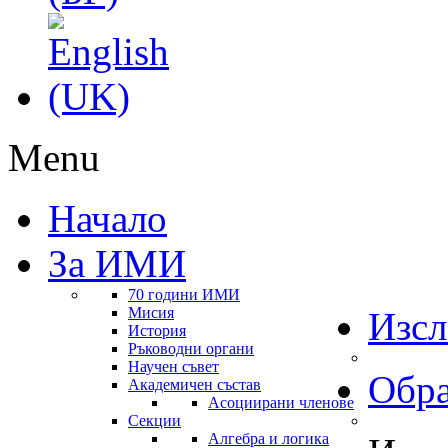
Menu
Начало
За ИМИ
70 години ИМИ
Мисия
Изсл
История
Ръководни органи
Научен съвет
Обра
Академичен състав
Асоциирани членове
Секции
Алгебра и логика