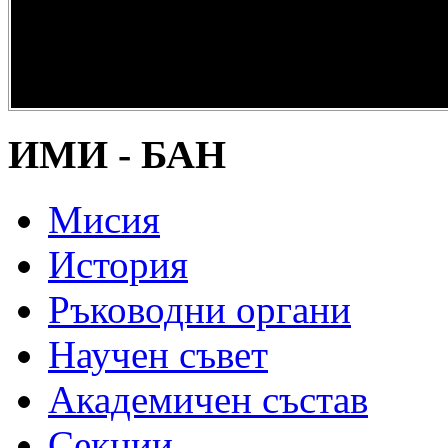
опазване на
културно и
научно
наследство” -
DiPP2017
ИМИ - БАН
Мисия
История
Ръководни органи
Научен съвет
Академичен състав
Секции