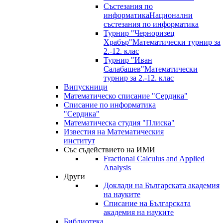
Състезания по
информатика
Национални
състезания по информатика
Турнир "Черноризец
Храбър"
Математически турнир за
2.-12. клас
Турнир "Иван
Салабашев"
Математически
турнир за 2.-12. клас
Випускници
Математическо списание "Сердика"
Списание по информатика
"Сердика"
Математическа студия "Плиска"
Известия на Математическия
институт
Със съдействието на ИМИ
Fractional Calculus and Applied
Analysis
Други
Доклади на Българската академия
на науките
Списание на Българската
академия на науките
Библиотека