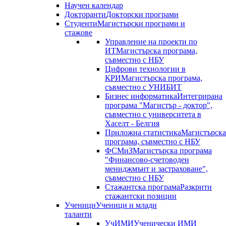
Научен календар
Докторанти
Докторски програми
Студенти
Магистърски програми и
стажове
Управление на проекти по
ИТ
Магистърска програма,
съвместно с НБУ
Цифрови технологии в
КРИ
Магистърска програма,
съвместно с УНИБИТ
Бизнес информатика
Интегрирана
програма "Магистър - доктор",
съвместно с университета в
Хаселт - Белгия
Приложна статистика
Магистърска
програма, съвместно с НБУ
ФСМиЗ
Магистърска програма
"Финансово-счетоводен
мениджмънт и застраховане",
съвместно с НБУ
Стажантска програма
Разкрити
стажантски позиции
Ученици
Ученици и млади
таланти
УчИМИ
Ученически ИМИ