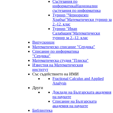
Състезания по
информатика
Национални
състезания по информатика
Турнир "Черноризец
Храбър"
Математически турнир за
2.-12. клас
Турнир "Иван
Салабашев"
Математически
турнир за 2.-12. клас
Випускници
Математическо списание "Сердика"
Списание по информатика
"Сердика"
Математическа студия "Плиска"
Известия на Математическия
институт
Със съдействието на ИМИ
Fractional Calculus and Applied
Analysis
Други
Доклади на Българската академия
на науките
Списание на Българската
академия на науките
Библиотека