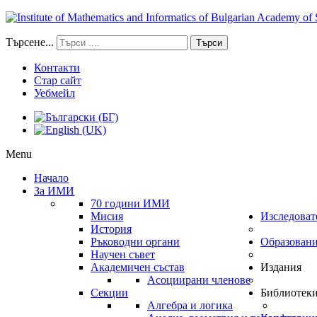
Търсене...
Търси
Контакти
Стар сайт
Уебмейл
Menu
Начало
За ИМИ
70 години ИМИ
Мисия
Изследоват
История
Ръководни органи
Образован
Научен съвет
Академичен състав
Издания
Асоциирани членове
Секции
Библиотек
Алгебра и логика