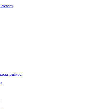
елска дейност
ие
и