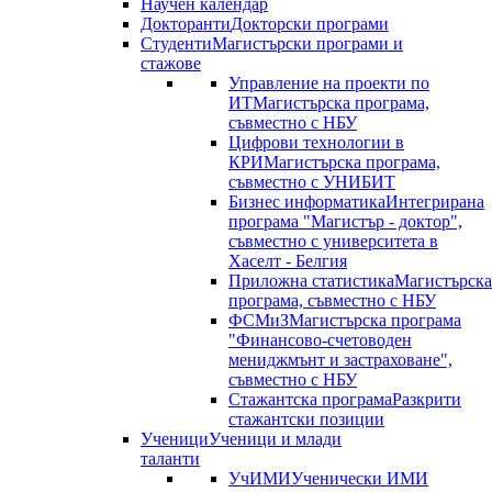
Научен календар
Докторанти
Докторски програми
Студенти
Магистърски програми и
стажове
Управление на проекти по
ИТ
Магистърска програма,
съвместно с НБУ
Цифрови технологии в
КРИ
Магистърска програма,
съвместно с УНИБИТ
Бизнес информатика
Интегрирана
програма "Магистър - доктор",
съвместно с университета в
Хаселт - Белгия
Приложна статистика
Магистърска
програма, съвместно с НБУ
ФСМиЗ
Магистърска програма
"Финансово-счетоводен
мениджмънт и застраховане",
съвместно с НБУ
Стажантска програма
Разкрити
стажантски позиции
Ученици
Ученици и млади
таланти
УчИМИ
Ученически ИМИ