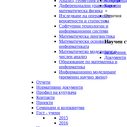
Анализ, геометрия и топология
Конференц
Диференциални уравнения и
Кариери
математическа физика
Изследване на операциите,
Отличия
вероятности и статистика
Софтуерни технологии и
информационни системи
Математическа лингвистика
Научен с
Математически основи на
информатиката
Математическо моделиране и
За научния 
числен анализ
Документи
Образование по математика и
информатика
Информационно моделиране
(временно научно звено)
Отчети
Нормативни документи
Профил на купувача
Контакти
Проекти
Семинари и колоквиуми
Гост - учени
2015
2016