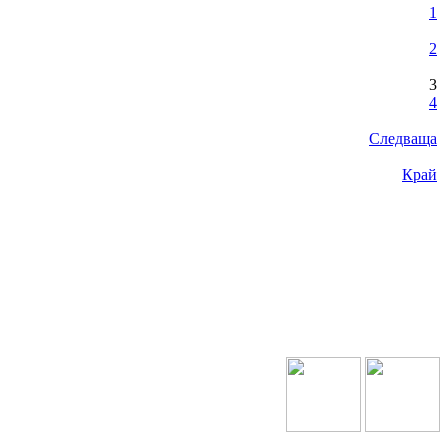
1
2
3
4
Следваща
Край