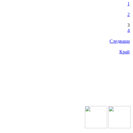
1
2
3
4
Следваща
Край