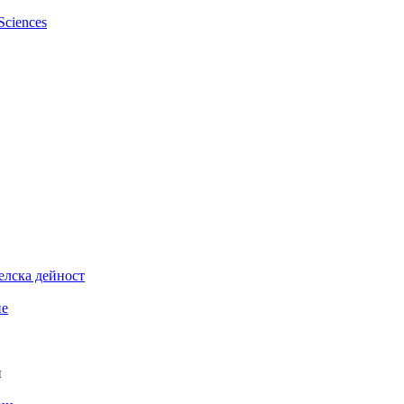
елска дейност
ие
и