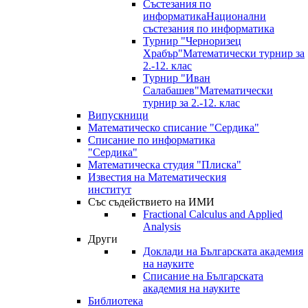
Състезания по
информатика
Национални
състезания по информатика
Турнир "Черноризец
Храбър"
Математически турнир за
2.-12. клас
Турнир "Иван
Салабашев"
Математически
турнир за 2.-12. клас
Випускници
Математическо списание "Сердика"
Списание по информатика
"Сердика"
Математическа студия "Плиска"
Известия на Математическия
институт
Със съдействието на ИМИ
Fractional Calculus and Applied
Analysis
Други
Доклади на Българската академия
на науките
Списание на Българската
академия на науките
Библиотека