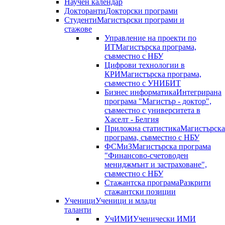
Научен календар
Докторанти
Докторски програми
Студенти
Магистърски програми и
стажове
Управление на проекти по
ИТ
Магистърска програма,
съвместно с НБУ
Цифрови технологии в
КРИ
Магистърска програма,
съвместно с УНИБИТ
Бизнес информатика
Интегрирана
програма "Магистър - доктор",
съвместно с университета в
Хаселт - Белгия
Приложна статистика
Магистърска
програма, съвместно с НБУ
ФСМиЗ
Магистърска програма
"Финансово-счетоводен
мениджмънт и застраховане",
съвместно с НБУ
Стажантска програма
Разкрити
стажантски позиции
Ученици
Ученици и млади
таланти
УчИМИ
Ученически ИМИ