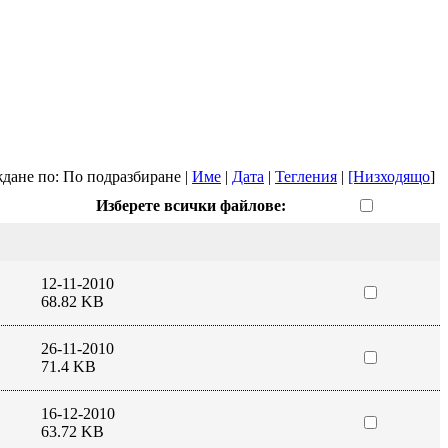
дане по: По подразбиране |
Име
|
Дата
|
Тегления
|
[Низходящо
]
Изберете всички файлове:
12-11-2010
68.82 KB
26-11-2010
71.4 KB
16-12-2010
63.72 KB