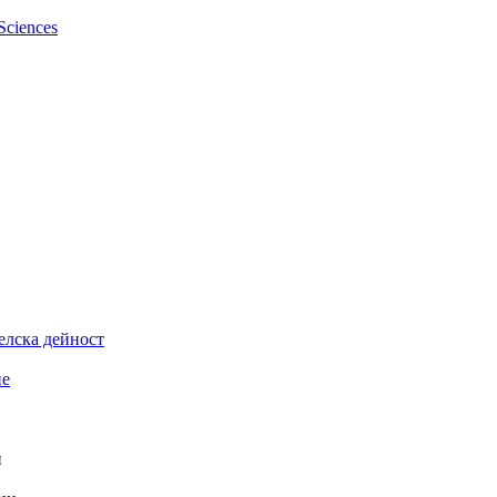
елска дейност
ие
и