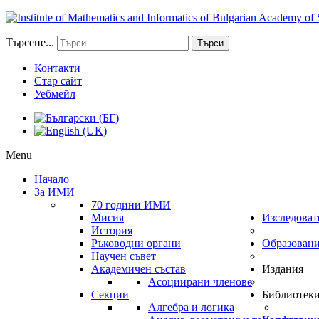
Търсене...
Търси
Контакти
Стар сайт
Уебмейл
Menu
Начало
За ИМИ
70 години ИМИ
Мисия
Изследоват
История
Ръководни органи
Образован
Научен съвет
Академичен състав
Издания
Асоциирани членове
Секции
Библиотек
Алгебра и логика