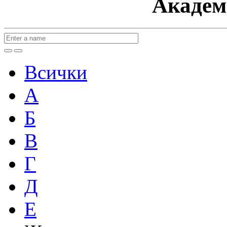
Академ
Всички
А
Б
В
Г
Д
Е