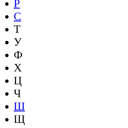
Р
С
Т
У
Ф
Х
Ц
Ч
Ш
Щ